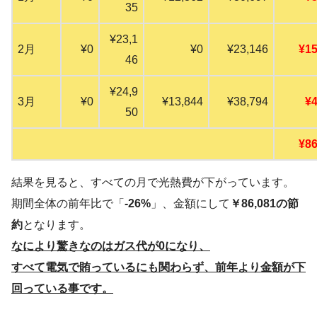
35
¥23,1
2月
¥0
¥0
¥23,146
¥15
46
¥24,9
3月
¥0
¥13,844
¥38,794
¥4
50
¥86
結果を見ると、すべての月で光熱費が下がっています。
期間全体の前年比で「
-26%
」、金額にして
￥86,081の節
約
となります。
なにより驚きなのはガス代が0になり、
すべて電気で賄っているにも関わらず、前年より金額が下
回っている事です。