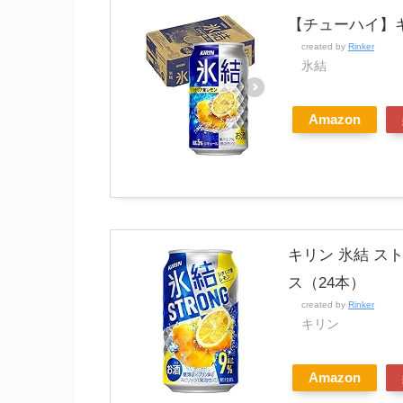
【チューハイ】キリ
created by
Rinker
氷結
Amazon
キリン 氷結 スト
ス（24本）
created by
Rinker
キリン
Amazon