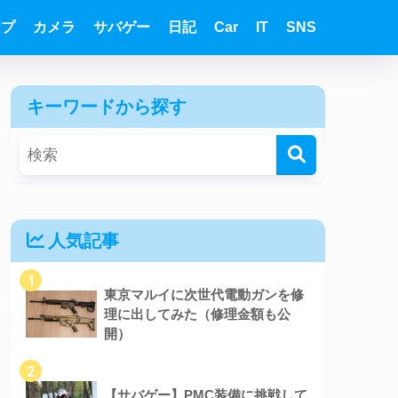
ンプ
カメラ
サバゲー
日記
Car
IT
SNS
キーワードから探す
人気記事
1
東京マルイに次世代電動ガンを修
理に出してみた（修理金額も公
開）
2
【サバゲー】PMC装備に挑戦して