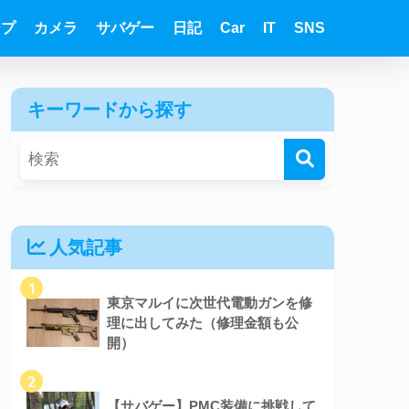
ンプ
カメラ
サバゲー
日記
Car
IT
SNS
キーワードから探す
人気記事
1
東京マルイに次世代電動ガンを修
理に出してみた（修理金額も公
開）
2
【サバゲー】PMC装備に挑戦して