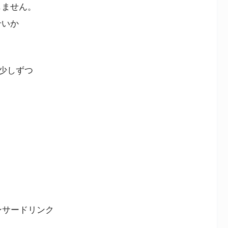
じません。
せいか
少しずつ
ンサードリンク