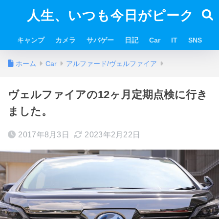
人生、いつも今日がピーク
キャンプ
カメラ
サバゲー
日記
Car
IT
SNS
ホーム
Car
アルファード/ヴェルファイア
ヴェルファイアの12ヶ月定期点検に行き
ました。
2017年8月3日
2023年2月22日