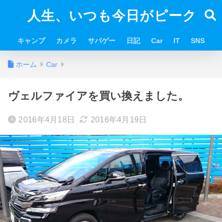
人生、いつも今日がピーク
キャンプ
カメラ
サバゲー
日記
Car
IT
SNS
ホーム
Car
ヴェルファイアを買い換えました。
2016年4月18日
2016年4月19日