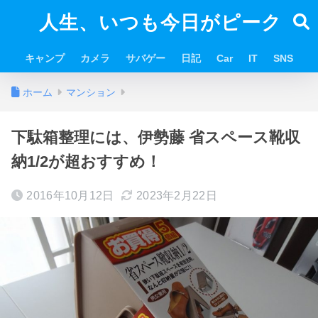
人生、いつも今日がピーク
キャンプ
カメラ
サバゲー
日記
Car
IT
SNS
ホーム
マンション
下駄箱整理には、伊勢藤 省スペース靴収
納1/2が超おすすめ！
2016年10月12日
2023年2月22日