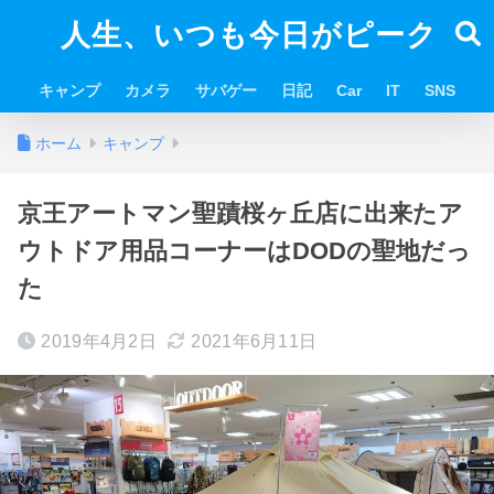
人生、いつも今日がピーク
キャンプ
カメラ
サバゲー
日記
Car
IT
SNS
ホーム
キャンプ
京王アートマン聖蹟桜ヶ丘店に出来たア
ウトドア用品コーナーはDODの聖地だっ
た
2019年4月2日
2021年6月11日