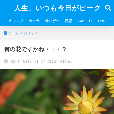
人生、いつも今日がピーク
キャンプ
カメラ
サバゲー
日記
Car
IT
SNS
ホーム
カメラ
何の花ですかね・・・？
2008年9月17日
2016年4月5日