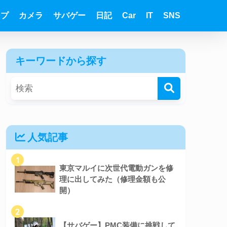
ンプ
カメラ
サバゲー
日記
Car
IT
SNS
キーワードから探す
人気記事
1
東京マルイに次世代電動ガンを修
理に出してみた（修理金額も公
開）
2
【サバゲー】PMC装備に挑戦して