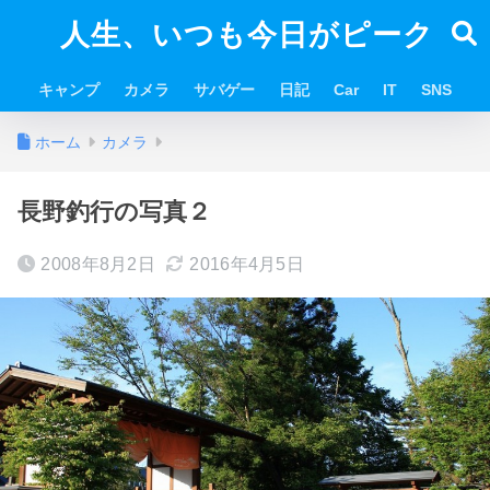
人生、いつも今日がピーク
キャンプ
カメラ
サバゲー
日記
Car
IT
SNS
ホーム
カメラ
長野釣行の写真２
2008年8月2日
2016年4月5日