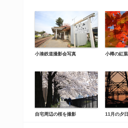
小湊鉄道撮影会写真
小樽の紅葉
自宅周辺の桜を撮影
11月の夕