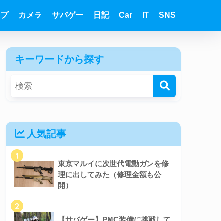
ンプ
カメラ
サバゲー
日記
Car
IT
SNS
キーワードから探す
人気記事
1
東京マルイに次世代電動ガンを修
理に出してみた（修理金額も公
開）
2
【サバゲー】PMC装備に挑戦して