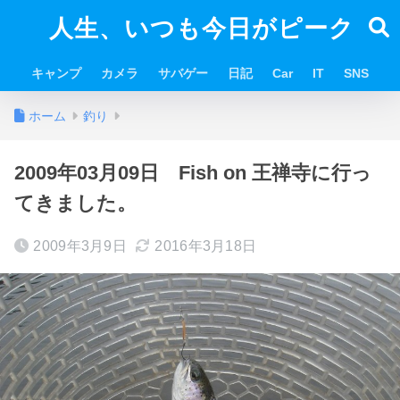
人生、いつも今日がピーク
キャンプ
カメラ
サバゲー
日記
Car
IT
SNS
ホーム
釣り
2009年03月09日 Fish on 王禅寺に行っ
てきました。
2009年3月9日
2016年3月18日