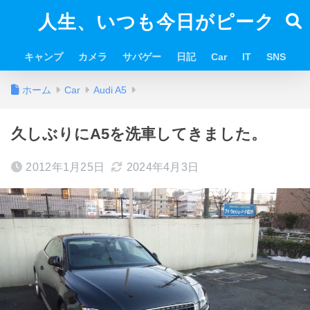
人生、いつも今日がピーク
キャンプ
カメラ
サバゲー
日記
Car
IT
SNS
ホーム
Car
Audi A5
久しぶりにA5を洗車してきました。
2012年1月25日
2024年4月3日