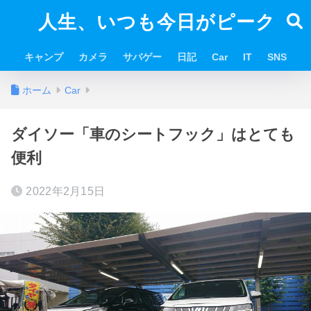
人生、いつも今日がピーク
キャンプ
カメラ
サバゲー
日記
Car
IT
SNS
ホーム
Car
ダイソー「車のシートフック」はとても
便利
2022年2月15日