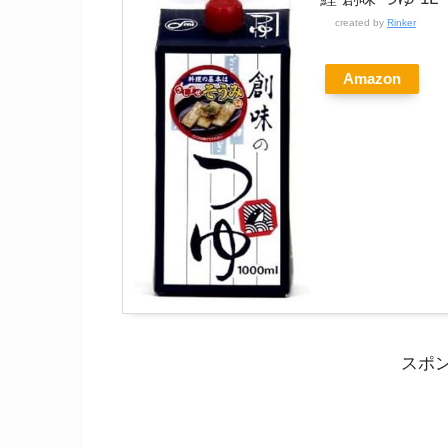
created by
Rinker
Amazon
スポ