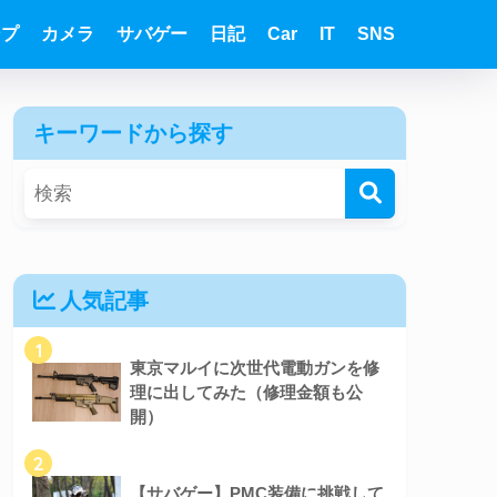
ンプ
カメラ
サバゲー
日記
Car
IT
SNS
キーワードから探す
人気記事
1
東京マルイに次世代電動ガンを修
理に出してみた（修理金額も公
開）
2
【サバゲー】PMC装備に挑戦して