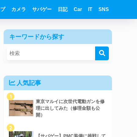
ンプ
カメラ
サバゲー
日記
Car
IT
SNS
キーワードから探す
人気記事
1
東京マルイに次世代電動ガンを修
理に出してみた（修理金額も公
開）
2
【サバゲー】PMC装備に挑戦して