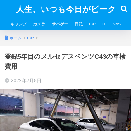
人生、いつも今日がピーク
キャンプ
カメラ
サバゲー
日記
Car
IT
SNS
ホーム
Car
登録5年目のメルセデスベンツC43の車検
費用
2022年2月8日