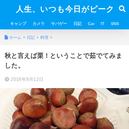
人生、いつも今日がピーク
キャンプ
カメラ
サバゲー
日記
Car
IT
SNS
ホーム
日記
料理
秋と言えば栗！ということで茹でてみま
した。
2016年9月12日